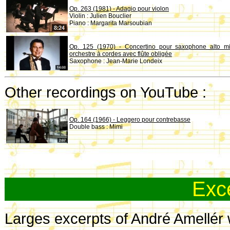
Op. 263 (1981) - Adagio pour violon
Violin : Julien Bouclier
Piano : Margarita Marsoubian
Op. 125 (1970) - Concertino pour saxophone alto m
orchestre à cordes avec flûte obligée
Saxophone : Jean-Marie Londeix
Other recordings on YouTube :
Op. 164 (1966) - Leggero pour contrebasse
Double bass : Mimi
Exc
Larges excerpts of André Amellér 