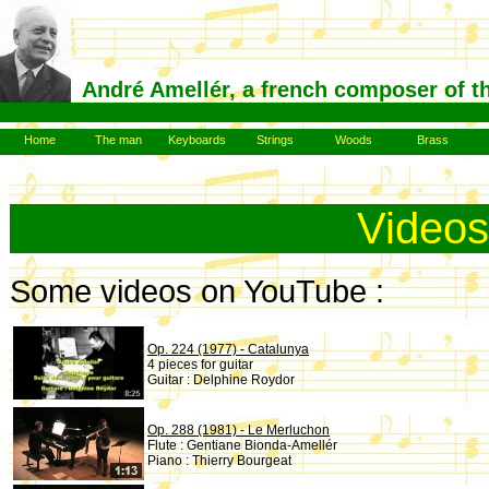
André Amellér, a french composer of t
Home
The man
Keyboards
Strings
Woods
Brass
Video
Some videos on YouTube :
Op. 224 (1977) - Catalunya
4 pieces for guitar
Guitar : Delphine Roydor
Op. 288 (1981) - Le Merluchon
Flute : Gentiane Bionda-Amellér
Piano : Thierry Bourgeat