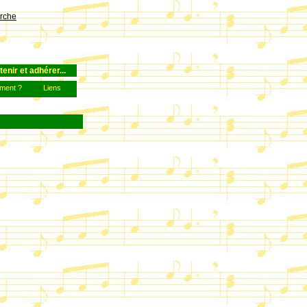
rche
tenir et adhérer...
ment ?
Liens