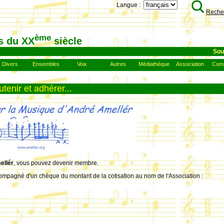
Langue :
Reche
ème
s du XX
siècle
Sou
Divers
Ensembles
Voix
Autres
Médiathèque
Association
Com
utenir et adhérer...
ellér
, vous pouvez devenir membre.
ompagné d'un chèque du montant de la cotisation au nom de l'Association :