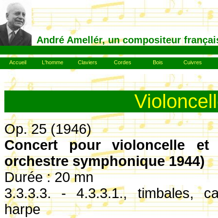
André Amellér, un compositeur françai
Accueil
L'homme
Claviers
Cordes
Bois
Cuivres
Violoncel
Op. 25 (1946)
Concert pour violoncelle et 
orchestre symphonique 1944)
Durée : 20 mn
3.3.3.3. - 4.3.3.1., timbales, ca
harpe