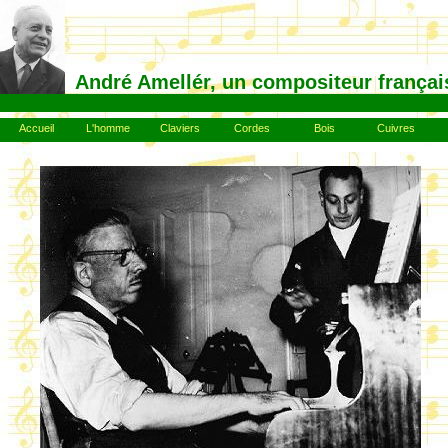
André Amellér, un compositeur françai
Accueil
L'homme
Claviers
Cordes
Bois
Cuivres